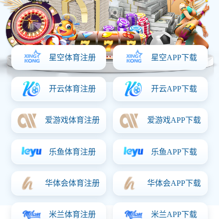
FIFA最新排名：阿根廷升至第一，
西班牙第二法国第三荷兰第八