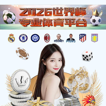
注册入口
全天更新 ·
华体网页版页面
登录
赛事实时同步
无论您身在何处，
华体网页版页面登录APP
为您带
来高速、高清、稳定的观赛体验。
下载客户端
网页端访问