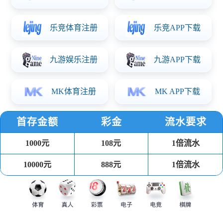
2026-06-06 14:00
73 次阅读
首页
/
体育焦点
国际足联（FIFA）本周公布了最新一期的世界排名，
南美劲旅阿根廷凭借在世界杯南美区预选赛中的稳定
发挥，成功超越法国队，时隔多年重返世界第一的宝
座。西班牙队排名上升至第二，法国队则滑落至第
三。与此同时，荷兰队的表现有所起伏，位列第八。
这一排名变化不仅反映了各支国家队在过去一段时间
的竞技状态，也为即将到来的大赛提供了新的看点。